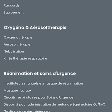
Raccords
Equipement
Oxygéno & Aérosolthérapie
Oxygénothérapie
Aérosolthérapie
Nébulisation
Kinésithérapie respiratoire
Réanimation et soins d'urgence
Insufflateurs manuels et masque de réanimation
Masques faciaux
Circuits respiratoires pour Soins d'Urgence
Dispositif pour administration du mélange équimolaire O
/N
O
2
2
Gestion des voies aériennes