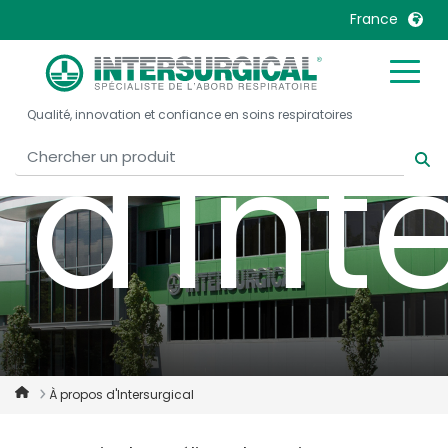
France
United Kingdom
Ireland
Qualité, innovation et confiance en soins respiratoires
United States
Italia
d'Int
Australia
Japan
België, Nederlands
Lietuva
Belgique, Français
Malaysia
Canada, English
Mexico
Canada, Français
Nederlands
China
Norway
Colombia
Portugal
Denmark
Russia
À propos d'Intersurgical
Deutschland
Sweden