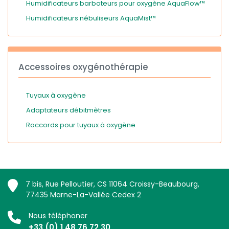
Humidificateurs barboteurs pour oxygène AquaFlow™
Humidificateurs nébuliseurs AquaMist™
Accessoires oxygénothérapie
Tuyaux à oxygène
Adaptateurs débitmètres
Raccords pour tuyaux à oxygène
7 bis, Rue Pelloutier, CS 11064 Croissy-Beaubourg,
77435 Marne-La-Vallée Cedex 2
Nous téléphoner
+33 (0) 1 48 76 72 30