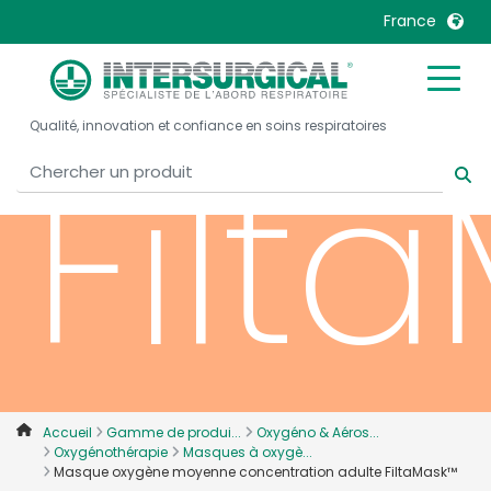
adul
France
United Kingdom
Ireland
Qualité, innovation et confiance en soins respiratoires
United States
Italia
Filt
Australia
Japan
België, Nederlands
Lietuva
Belgique, Français
Malaysia
Canada, English
Mexico
Canada, Français
Nederlands
China
Norway
Colombia
Portugal
Denmark
Russia
Accueil
Gamme de produi...
Oxygéno & Aéros...
Oxygénothérapie
Masques à oxygè...
Deutschland
Sweden
Masque oxygène moyenne concentration adulte FiltaMask™