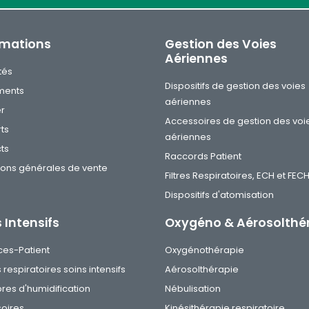
rmations
Gestion des Voies
Aériennes
tés
Dispositifs de gestion des voies
ments
aériennes
er
Accessoires de gestion des voi
ts
aériennes
ts
Raccords Patient
ions générales de vente
Filtres Respiratoires, ECH et FEC
Dispositifs d'atomisation
 Intensifs
Oxygéno & Aérosolthé
ces-Patient
Oxygénothérapie
s respiratoires soins intensifs
Aérosolthérapie
es d'humidification
Nébulisation
oires
Kinésithérapie respiratoire