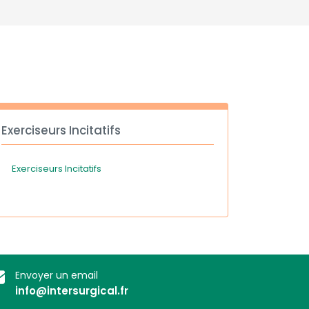
Deutschland
Sweden
España
Turkey
France
International English
Exerciseurs Incitatifs
Exerciseurs Incitatifs
Envoyer un email
info@intersurgical.fr