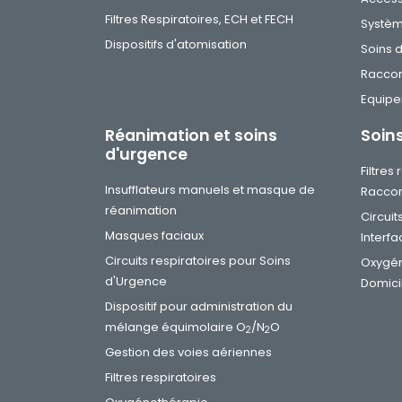
Filtres Respiratoires, ECH et FECH
Systèm
Dispositifs d'atomisation
Soins 
Racco
Equip
Réanimation et soins
Soin
d'urgence
Filtres
Insufflateurs manuels et masque de
Raccor
réanimation
Circuit
Masques faciaux
Interfa
Circuits respiratoires pour Soins
Oxygén
d'Urgence
Domici
Dispositif pour administration du
mélange équimolaire O
/N
O
2
2
Gestion des voies aériennes
Filtres respiratoires