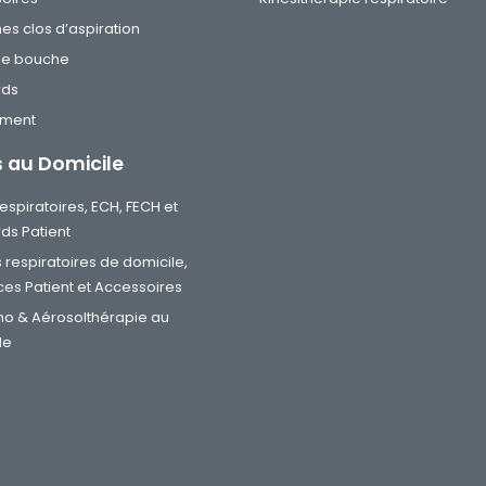
es clos d’aspiration
de bouche
rds
ement
s au Domicile
 respiratoires, ECH, FECH et
ds Patient
s respiratoires de domicile,
ces Patient et Accessoires
o & Aérosolthérapie au
le