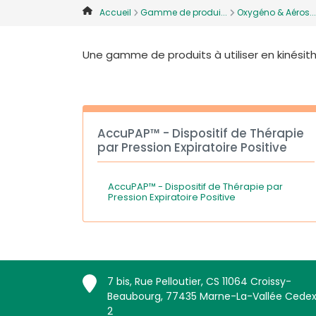
Accueil
Gamme de produi...
Oxygéno & Aéros...
Une gamme de produits à utiliser en kinésith
AccuPAP™ - Dispositif de Thérapie
par Pression Expiratoire Positive
AccuPAP™ - Dispositif de Thérapie par
Pression Expiratoire Positive
7 bis, Rue Pelloutier, CS 11064 Croissy-
Beaubourg, 77435 Marne-La-Vallée Cede
2