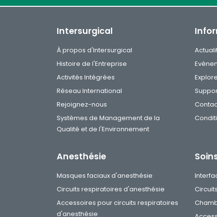
Intersurgical
Info
À propos d'Intersurgical
Actuali
Histoire de l'Entreprise
Evène
Activités Intégrées
Explor
Réseau International
Suppor
Rejoignez-nous
Contac
Systèmes de Management de la
Condit
Qualité et de l'Environnement
Anesthésie
Soins
Masques faciaux d'anesthésie
Interfa
Circuits respiratoires d'anesthésie
Circuit
Accessoires pour circuits respiratoires
Chambr
d'anesthésie
Access