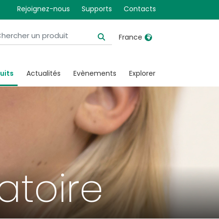
Rejoignez-nous
Supports
Contacts
France
United Kingdom
Ireland
uits
Actualités
Evènements
Explorer
United States
Italia
Australia
Japan
België, Nederlands
Lietuva
Belgique, Français
Malaysia
Canada, English
Mexico
atoire
Canada, Français
Nederlands
China
Norway
Colombia
Portugal
Denmark
Russia