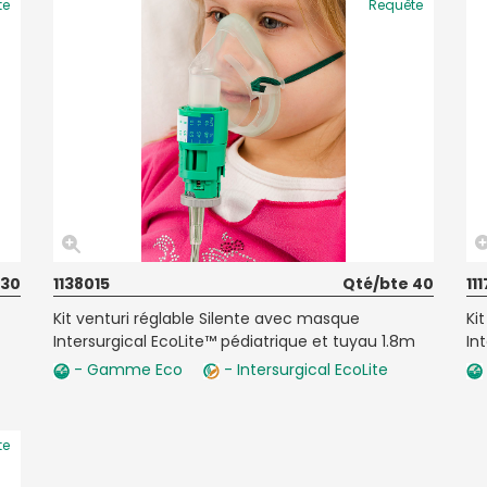
te
Requête
 30
1138015
Qté/bte 40
11
Kit venturi réglable Silente avec masque
Ki
Intersurgical EcoLite™ pédiatrique et tuyau 1.8m
In
- Gamme Eco
- Intersurgical EcoLite
te