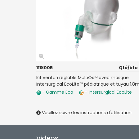
1118005
Qté/bte
Kit venturi réglable MultiOx™ avec masque
Intersurgical EcoLite™ pédiatrique et tuyau 1.8
- Gamme Eco
- Intersurgical EcoLite
Veuillez suivre les instructions d'utilisation
Vidéos