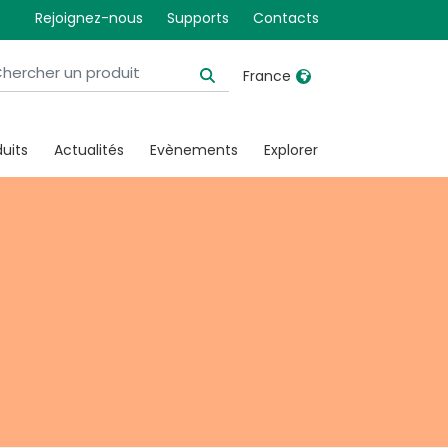
Rejoignez-nous
Supports
Contacts
France
United Kingdom
Ireland
uits
Actualités
Evènements
Explorer
United States
Italia
Australia
Japan
België, Nederlands
Lietuva
Belgique, Français
Malaysia
Canada, English
Mexico
Canada, Français
Nederlands
China
Norway
Colombia
Portugal
Denmark
Russia