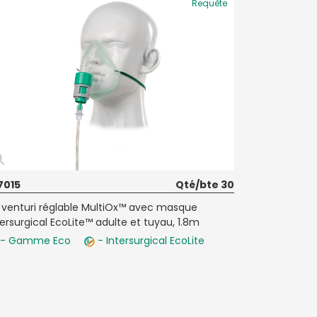
Requête
17015
Qté/bte 30
t venturi réglable MultiOx™ avec masque
tersurgical EcoLite™ adulte et tuyau, 1.8m
- Gamme Eco
- Intersurgical EcoLite