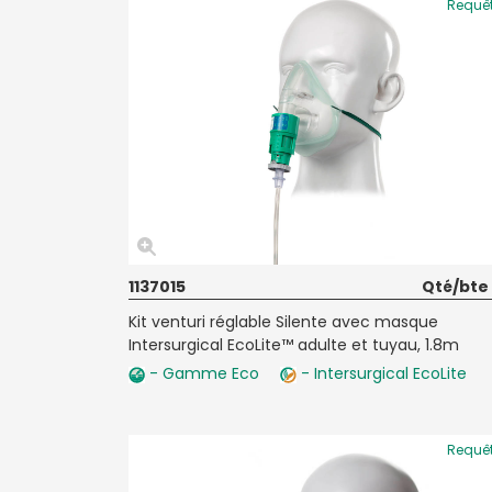
Requê
1137015
Qté/bte
Kit venturi réglable Silente avec masque
Intersurgical EcoLite™ adulte et tuyau, 1.8m
- Gamme Eco
- Intersurgical EcoLite
Requê