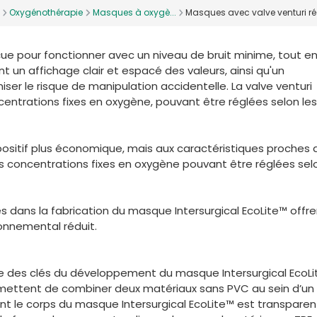
Oxygénothérapie
Masques à oxygè...
Masques avec valve venturi ré
çue pour fonctionner avec un niveau de bruit minime, tout e
 un affichage clair et espacé des valeurs, ainsi qu'un
ser le risque de manipulation accidentelle. La valve venturi
centrations fixes en oxygène, pouvant être réglées selon les
spositif plus économique, mais aux caractéristiques proches 
s concentrations fixes en oxygène pouvant être réglées selo
és dans la fabrication du masque Intersurgical EcoLite™ offre
onnemental réduit.
une des clés du développement du masque Intersurgical EcoLi
rmettent de combiner deux matériaux sans PVC au sein d’un
nt le corps du masque Intersurgical EcoLite™ est transparen