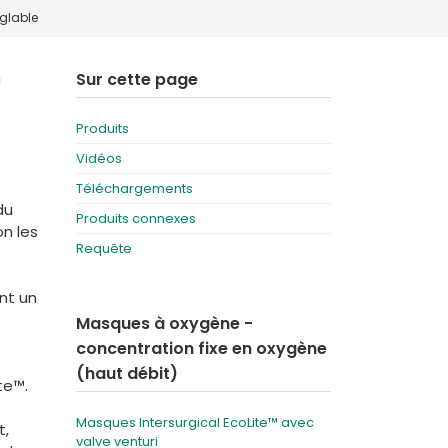
glable
Deutschland
Sweden
España
Turkey
n
Sur cette page
France
Produits
International English
Vidéos
Téléchargements
du
Produits connexes
n les
Requête
nt un
Masques à oxygène -
concentration fixe en oxygène
(haut débit)
te™.
Masques Intersurgical EcoLite™ avec
t,
valve venturi