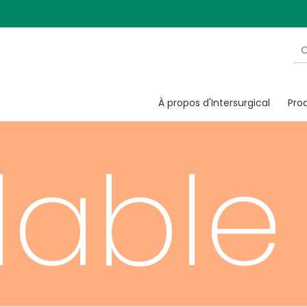
turi
À propos d'Intersurgical
Prod
lable