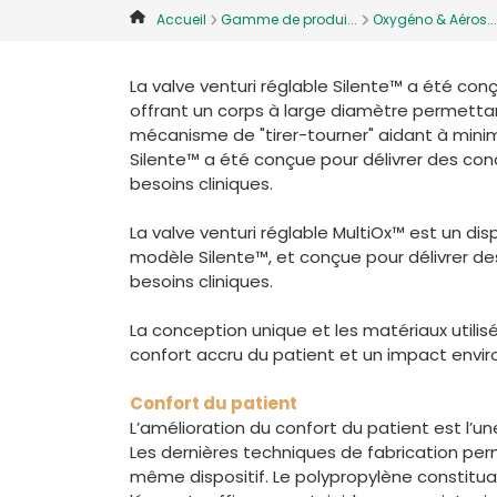
Accueil
Gamme de produi...
Oxygéno & Aéros...
La valve venturi réglable Silente™ a été con
offrant un corps à large diamètre permettant
mécanisme de "tirer-tourner" aidant à minimi
Silente™ a été conçue pour délivrer des con
besoins cliniques.
La valve venturi réglable MultiOx™ est un di
modèle Silente™, et conçue pour délivrer de
besoins cliniques.
La conception unique et les matériaux utilis
confort accru du patient et un impact envir
Confort du patient
L’amélioration du confort du patient est l’
Les dernières techniques de fabrication pe
même dispositif. Le polypropylène constitua