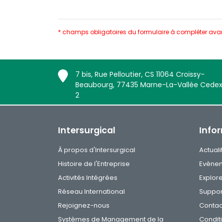
* champs obligatoires du formulaire à compléter ava
7 bis, Rue Pelloutier, CS 11064 Croissy-
Beaubourg, 77435 Marne-La-Vallée Cede
2
Intersurgical
Info
À propos d'Intersurgical
Actuali
Histoire de l'Entreprise
Evène
Activités Intégrées
Explor
Réseau International
Suppor
Rejoignez-nous
Contac
Systèmes de Management de la
Condit