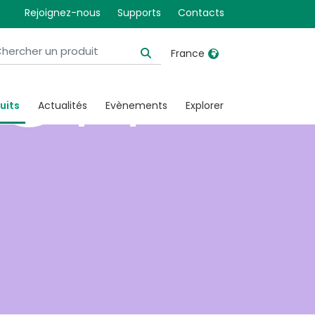
ion
Rejoignez-nous
Supports
Contacts
France
United Kingdom
Ireland
uits
Actualités
Evènements
Explorer
United States
Italia
Australia
Japan
België, Nederlands
Lietuva
Belgique, Français
Malaysia
Canada, English
Mexico
Canada, Français
Nederlands
China
Norway
Colombia
Portugal
Denmark
Russia