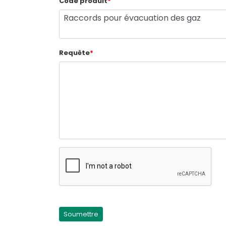
Code produit
*
Requête
*