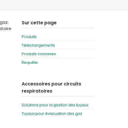
Deutschland
Sweden
España
Turkey
gaz.
Sur cette page
atoire
France
Produits
International English
Téléchargements
Produits connexes
Requête
Accessoires pour circuits
respiratoires
Solutions pour la gestion des tuyaux
Tuyaux pour évacuation des gaz