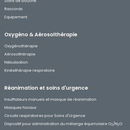
Soins de bouche
Raccords
Equipement
Oxygéno & Aérosolthérapie
Oxygénothérapie
Aérosolthérapie
Nébulisation
Kinésithérapie respiratoire
Réanimation et soins d'urgence
Insufflateurs manuels et masque de réanimation
Masques faciaux
Circuits respiratoires pour Soins d'Urgence
Dispositif pour administration du mélange équimolaire O
/N
O
2
2