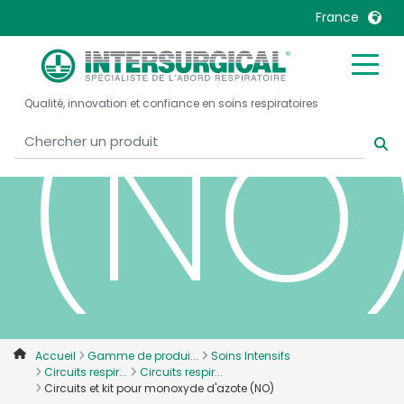
d'az
France
United Kingdom
Ireland
(NO
Qualité, innovation et confiance en soins respiratoires
United States
Italia
Australia
Japan
België, Nederlands
Lietuva
Belgique, Français
Malaysia
Canada, English
Mexico
Canada, Français
Nederlands
China
Norway
Colombia
Portugal
Denmark
Russia
Accueil
Gamme de produi...
Soins Intensifs
Circuits respir...
Circuits respir...
Deutschland
Sweden
Circuits et kit pour monoxyde d'azote (NO)