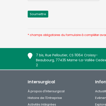
* champs obligatoires du formulaire à compléter ava
7 bis, Rue Pelloutier, CS 11064 Croissy-
Beaubourg, 77435 Marne-La-Vallée Cede
2
Intersurgical
Info
À propos d'Intersurgical
Actuali
Histoire de l'Entreprise
Evène
Activités Intégrées
Explor