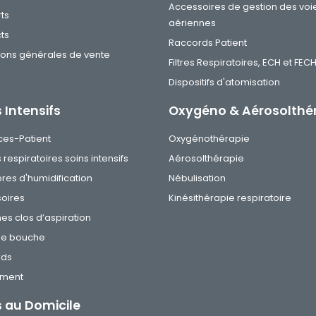
Accessoires de gestion des voi
ts
aériennes
ts
Raccords Patient
ions générales de vente
Filtres Respiratoires, ECH et FEC
Dispositifs d'atomisation
 Intensifs
Oxygéno & Aérosolthé
ces-Patient
Oxygénothérapie
s respiratoires soins intensifs
Aérosolthérapie
es d'humidification
Nébulisation
oires
Kinésithérapie respiratoire
es clos d’aspiration
de bouche
rds
ement
s au Domicile