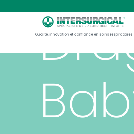
Drä
Qualité, innovation et confiance en soins respiratoires
Bab