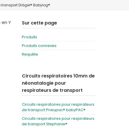
de transport Dräger® Babylog®
Deutschland
Sweden
España
Turkey
 en Y
Sur cette page
France
Produits
International English
Produits connexes
Requête
Circuits respiratoires 10mm de
néonatalogie pour
respirateurs de transport
Circuits respiratoires pour respirateurs
de transport Pneupac® babyPAC®
Circuits respiratoires pour respirateurs
de transport Stephanie®