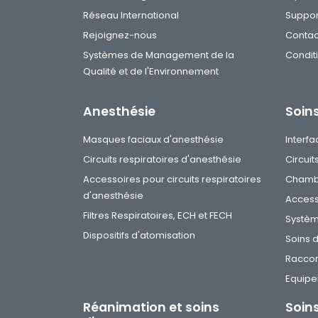
Réseau International
Suppor
Rejoignez-nous
Contac
Systèmes de Management de la
Condit
Qualité et de l'Environnement
Anesthésie
Soins
Masques faciaux d'anesthésie
Interfa
Circuits respiratoires d'anesthésie
Circuit
Accessoires pour circuits respiratoires
Chambr
d'anesthésie
Access
Filtres Respiratoires, ECH et FECH
Systèm
Dispositifs d'atomisation
Soins 
Racco
Equip
Réanimation et soins
Soin