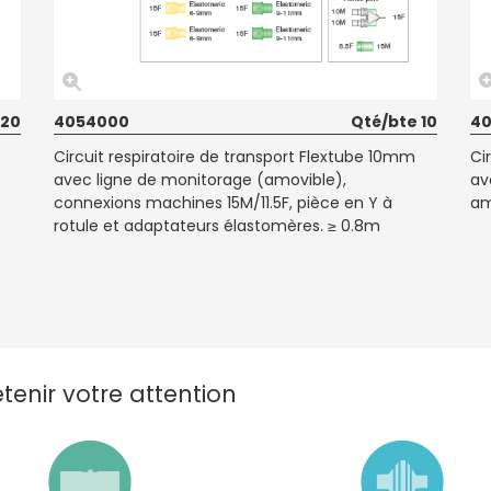
 20
4054000
Qté/bte 10
4
Circuit respiratoire de transport Flextube 10mm
Ci
avec ligne de monitorage (amovible),
av
connexions machines 15M/11.5F, pièce en Y à
am
rotule et adaptateurs élastomères. ≥ 0.8m
enir votre attention