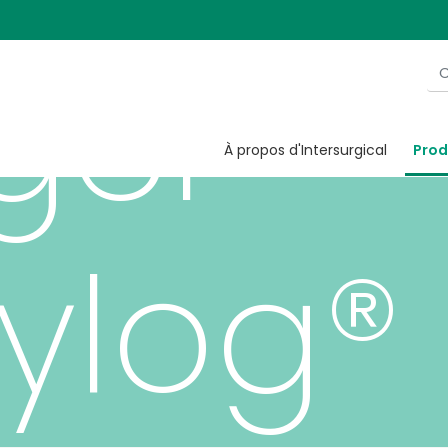
ger®
À propos d'Intersurgical
Prod
ylog®