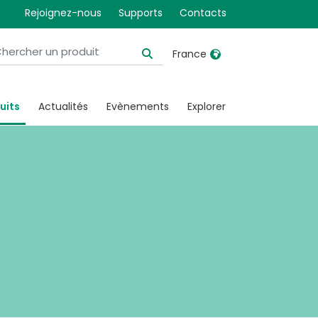
Rejoignez-nous
Supports
Contacts
France
United Kingdom
Ireland
uits
Actualités
Evènements
Explorer
United States
Italia
Australia
Japan
België, Nederlands
Lietuva
Belgique, Français
Malaysia
Canada, English
Mexico
Canada, Français
Nederlands
China
Norway
Colombia
Portugal
Denmark
Russia