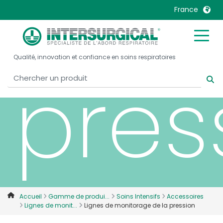
de l
France
United Kingdom
Ireland
Qualité, innovation et confiance en soins respiratoires
United States
Italia
pres
Australia
Japan
België, Nederlands
Lietuva
Belgique, Français
Malaysia
Canada, English
Mexico
Canada, Français
Nederlands
China
Norway
Colombia
Portugal
Denmark
Russia
Accueil
Gamme de produi...
Soins Intensifs
Accessoires
Lignes de monit...
Lignes de monitorage de la pression
Deutschland
Sweden