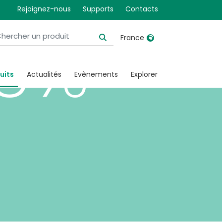
Rejoignez-nous
Supports
Contacts
60%
France
United Kingdom
Ireland
uits
Actualités
Evènements
Explorer
United States
Italia
Australia
Japan
België, Nederlands
Lietuva
Belgique, Français
Malaysia
Canada, English
Mexico
Canada, Français
Nederlands
China
Norway
Colombia
Portugal
Denmark
Russia