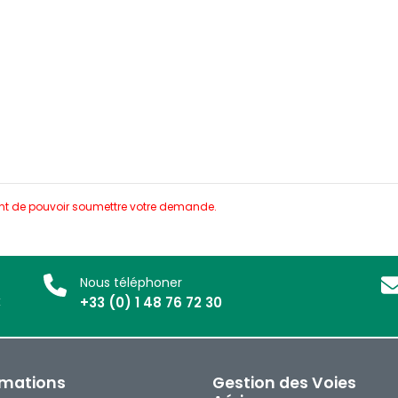
nt de pouvoir soumettre votre demande.
Nous téléphoner
x
+33 (0) 1 48 76 72 30
rmations
Gestion des Voies