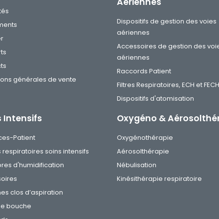
Aériennes
tés
Dispositifs de gestion des voies
ments
aériennes
er
Accessoires de gestion des voi
ts
aériennes
ts
Raccords Patient
ions générales de vente
Filtres Respiratoires, ECH et FEC
Dispositifs d'atomisation
 Intensifs
Oxygéno & Aérosolthé
ces-Patient
Oxygénothérapie
s respiratoires soins intensifs
Aérosolthérapie
es d'humidification
Nébulisation
oires
Kinésithérapie respiratoire
es clos d’aspiration
de bouche