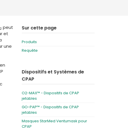
Deutschland
Sweden
España
Turkey
peut
Sur cette page
France
2
r et
International English
a
Produits
ur une
Requête
 en
EP
Dispositifs et Systèmes de
CPAP
ec
O2-MAX™ - Dispositifs de CPAP
jetables
GO-PAP™ - Dispositifs de CPAP
jetables
Masques StarMed Ventumask pour
CPAP