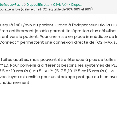
terfaces-Pati...
Dispositifs et ...
O2-MAX™ - Dispo...
u extensible (délivre une FiO2 réglable de 30%, 60% et 90%)
squ'à 140 L/min au patient. Grâce à l'adaptateur Trio, la FiO
stème entièrement jetable permet l'intégration d'un nébuliseu
érent vers le patient. Pour une mise en place immédiate de l
k-Connect™ permettent une connexion directe de l'O2-MAX s
ailles adultes, mais pouvant être étendue à plus de tailles
ED. Pour convenir à différents besoins, les systèmes de PE
.5 et 10 cmH2O) ou 5-SET™ (5, 7.5 ,10, 12.5 et 15 cmH2O). Le
ec tuyau extensible pour un stockage pratique ou bien av
e fonctionnement.