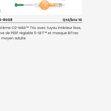
3-8008
Qté/bte 10
stème O2-MAX™ Trio avec tuyau intérieur lisse,
lve de PEEP réglable 5-SET™ et masque BiTrac
, moyen adulte