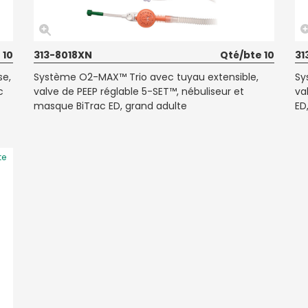
 10
313-8018XN
Qté/bte 10
31
se,
Système O2-MAX™ Trio avec tuyau extensible,
Sy
c
valve de PEEP réglable 5-SET™, nébuliseur et
va
masque BiTrac ED, grand adulte
ED
te