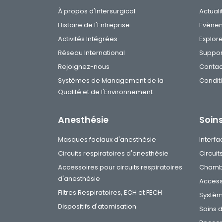
À propos d'Intersurgical
Actuali
Histoire de l'Entreprise
Evène
Activités Intégrées
Explor
Réseau International
Suppor
Rejoignez-nous
Contac
Systèmes de Management de la
Condit
Qualité et de l'Environnement
Anesthésie
Soins
Masques faciaux d'anesthésie
Interfa
Circuits respiratoires d'anesthésie
Circuit
Accessoires pour circuits respiratoires
Chambr
d'anesthésie
Access
Filtres Respiratoires, ECH et FECH
Systèm
Dispositifs d'atomisation
Soins 