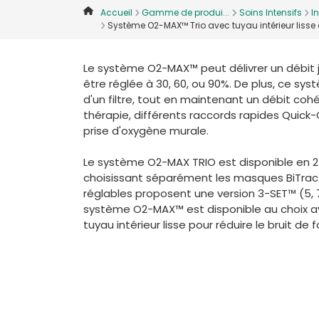
Accueil
Gamme de produi...
Soins Intensifs
In
Système O2-MAX™ Trio avec tuyau intérieur lisse o
Le système O2-MAX™ peut délivrer un débit ju
être réglée à 30, 60, ou 90%. De plus, ce sy
d'un filtre, tout en maintenant un débit coh
thérapie, différents raccords rapides Quic
prise d'oxygène murale.
Le système O2-MAX TRIO est disponible en 2 t
choisissant séparément les masques BiTrac™ 
réglables proposent une version 3-SET™ (5, 7
système O2-MAX™ est disponible au choix av
tuyau intérieur lisse pour réduire le bruit d