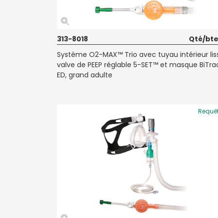
313-8018
Qté/bte
Système O2-MAX™ Trio avec tuyau intérieur lis
valve de PEEP réglable 5-SET™ et masque BiTra
ED, grand adulte
Requê