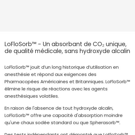
LoFloSorb™ - Un absorbant de CO₂ unique,
de qualité médicale, sans hydroxyde alcalin
LoFloSorb™ jouit d’un long historique d’utilisation en
anesthésie et répond aux exigences des
Pharmacopées Américaines et Britanniques. LoFloSorb™
élimine le risque de réactions avec les agents
anesthésiques volatiles.
En raison de l'absence de tout hydroxyde alcalin,
LoFloSorb™ offre une capacité d'absorption moindre
qu'une chaux sodée standard ou que Spherasorb™.
Des tests indépendants ont démontré que LoFloSorb™,