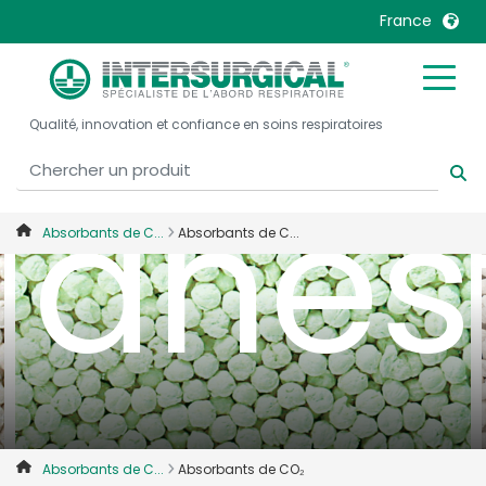
le C
France
United Kingdom
Ireland
Qualité, innovation et confiance en soins respiratoires
United States
Italia
Australia
Japan
anes
België, Nederlands
Lietuva
Absorbants de C...
Absorbants de C...
Belgique, Français
Malaysia
Canada, English
Mexico
Canada, Français
Nederlands
China
Norway
Colombia
Portugal
Denmark
Russia
Deutschland
Sweden
Absorbants de C...
Absorbants de CO₂