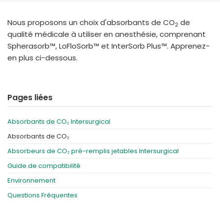
España
Turkey
France
Nous proposons un choix d'absorbants de CO
de
2
qualité médicale à utiliser en anesthésie, comprenant
International English
Spherasorb™, LoFloSorb™ et InterSorb Plus™. Apprenez-
en plus ci-dessous.
Pages liées
Absorbants de CO₂ Intersurgical
Absorbants de CO₂
Absorbeurs de CO₂ pré-remplis jetables Intersurgical
Guide de compatibilité
Environnement
Questions Fréquentes