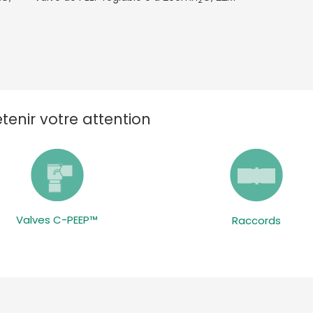
2
enir votre attention
Valves C-PEEP™
Raccords