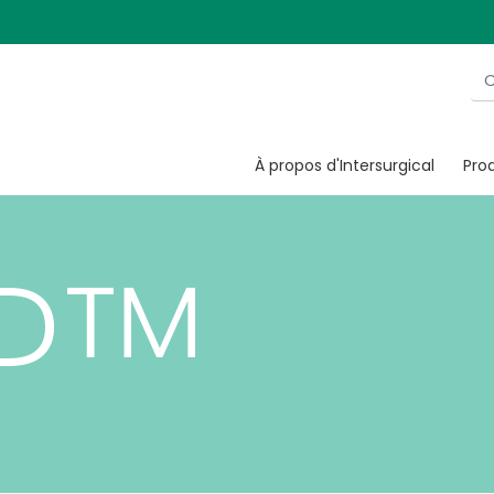
ves C
À propos d'Intersurgical
Prod
P™