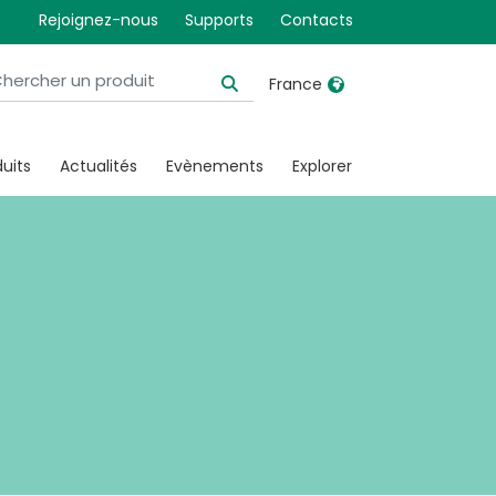
-
Rejoignez-nous
Supports
Contacts
France
United Kingdom
Ireland
uits
Actualités
Evènements
Explorer
United States
Italia
Australia
Japan
België, Nederlands
Lietuva
Belgique, Français
Malaysia
Canada, English
Mexico
Canada, Français
Nederlands
China
Norway
Colombia
Portugal
Denmark
Russia