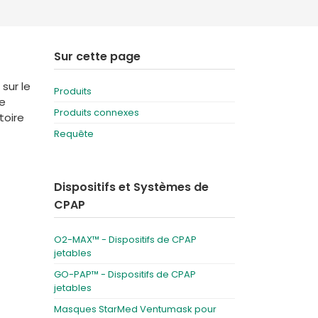
Deutschland
Sweden
España
Turkey
Sur cette page
France
sur le
Produits
International English
ue
Produits connexes
toire
Requête
Dispositifs et Systèmes de
CPAP
O2-MAX™ - Dispositifs de CPAP
jetables
GO-PAP™ - Dispositifs de CPAP
jetables
Masques StarMed Ventumask pour