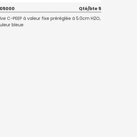
205000
Qté/bte 5
lve C-PEEP à valeur fixe préréglée à 5.0cm H2O,
uleur bleue