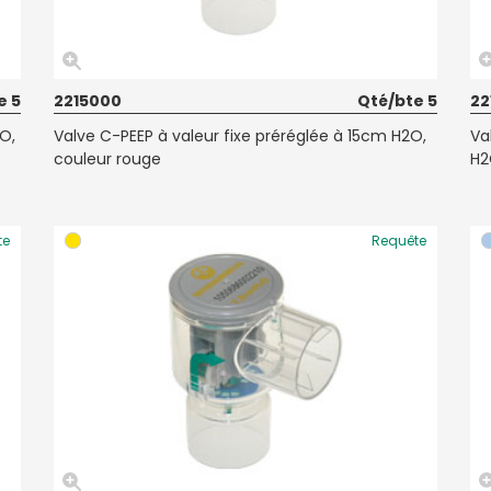
e 5
2215000
Qté/bte 5
22
O,
Valve C-PEEP à valeur fixe préréglée à 15cm H2O,
Va
couleur rouge
H2
te
Requête