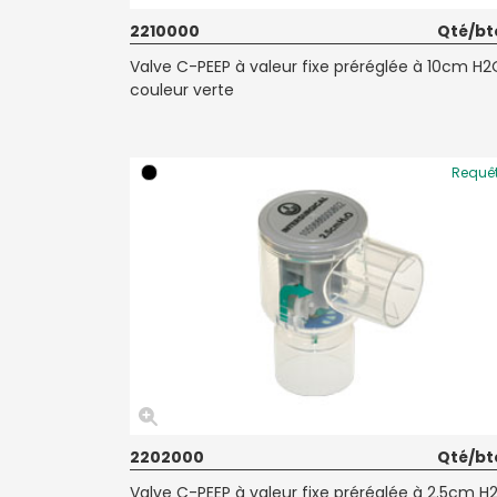
2210000
Qté/bt
Valve C-PEEP à valeur fixe préréglée à 10cm H2
couleur verte
Requê
2202000
Qté/bt
Valve C-PEEP à valeur fixe préréglée à 2.5cm H