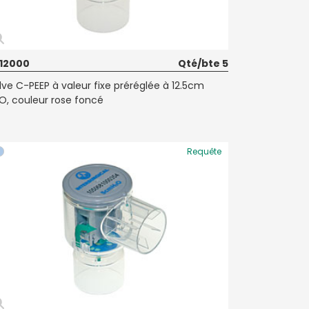
12000
Qté/bte 5
lve C-PEEP à valeur fixe préréglée à 12.5cm
O, couleur rose foncé
Requête