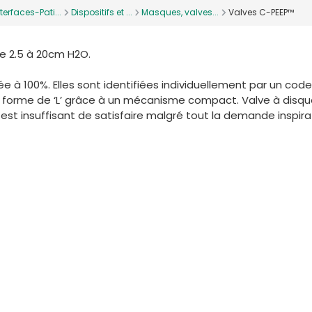
terfaces-Pati...
Dispositifs et ...
Masques, valves...
Valves C-PEEP™
 2.5 à 20cm H2O.
 à 100%. Elles sont identifiées individuellement par un code 
n forme de ‘L’ grâce à un mécanisme compact. Valve à disq
 est insuffisant de satisfaire malgré tout la demande inspira