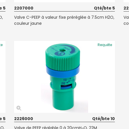
e 5
2207000
Qté/bte 5
2
O,
Valve C-PEEP à valeur fixe préréglée à 7.5cm H2O,
Va
couleur jaune
co
te
Requête
e 5
2226000
Qté/bte 10
2O,
Valve de PEEP réglable 0 à 20cmH
O, 22M